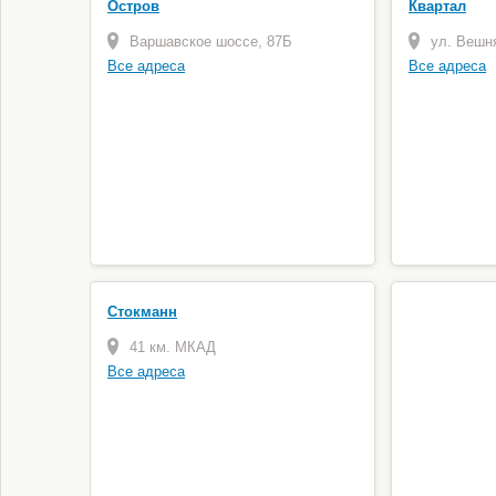
Остров
Квартал
Варшавское шоссе, 87Б
ул. Вешня
Все адреса
Все адреса
Стокманн
41 км. МКАД
Все адреса