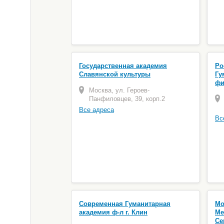
Государственная академия
Ро
Славянской культуры
Гу
фи
Москва, ул. Героев-
Панфиловцев, 39, корп.2
Все адреса
Вс
Современная Гуманитарная
Мо
академия ф-л г. Клин
Ме
Се