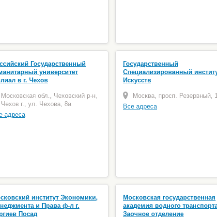
ссийский Государственный
Государственный
манитарный университет
Специализированный инстит
лиал в г. Чехов
Искусств
Московская обл., Чеховский р-н,
Москва, просп. Резервный, 
Чехов г., ул. Чехова, 8а
Все адреса
е адреса
сковский институт Экономики,
Московская государственная
неджмента и Права ф-л г.
академия водного транспорт
ргиев Посад
Заочное отделение