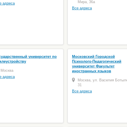
Мира, 36а
е адреса
Все адреса
сударственный университет по
Московский Городской
млеустройству
Психолого-Педагогический
университет Факультет
Москва
иностранных языков
е адреса
Москва, ул. Василия Ботыл
31
Все адреса