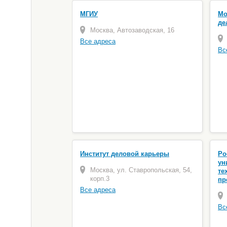
МГИУ
Мо
де
Москва, Автозаводская, 16
Все адреса
Вс
Институт деловой карьеры
Ро
ун
Москва, ул. Ставропольская, 54,
те
корп.3
пр
Все адреса
Вс