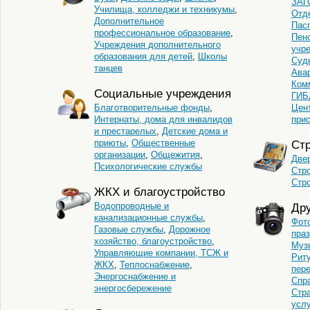
ЗАГ
Училища, колледжи и техникумы
,
Отд
Дополнительное
Пас
профессиональное образование
,
Пен
Учреждения дополнительного
учр
образования для детей
,
Школы
Суд
танцев
Ава
Ком
Социальные учреждения
ГИБ
Благотворительные фонды
,
Цен
Интернаты, дома для инвалидов
при
и престарелых
,
Детские дома и
приюты
,
Общественные
Стр
организации
,
Общежития
,
Двер
Психологические службы
Стр
Стр
ЖКХ и благоустройство
Водопроводные и
Дру
канализационные службы
,
Фот
Газовые службы
,
Дорожное
пра
хозяйство, благоустройство
,
Муз
Управляющие компании, ТСЖ и
Рит
ЖКХ
,
Теплоснабжение
,
пер
Энергоснабжение и
Спр
энергосбережение
Стр
услу