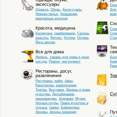
аксессуары
Оде
Одежда
,
Обувь
,
Аксессуары
,
Для
Нижнее белье
,
Украшения,
мам
ювелирные изделия
Сп
Красота, медицина
Спо
Косметика, парфюмерия
,
Салоны
Спо
красоты
,
Фитнес
,
Аптеки
,
Оптика
,
Ста
Йога центры
Тех
Все для дома
свя
Мебель, товары для дома и дачи,
Быто
посуда
,
Ремонт, инструмент
Комп
Ремо
Рестораны, досуг,
развлечения
Тор
Рестораны, кафе, бары
,
Кинотеатры, развлечения
,
Театры
,
Выставки
,
Дворцы и дома
Cуп
культуры
,
Дельфинарии,
океанариумы
,
Зоопарки
,
Музеи
,
Ночные клубы
,
Парки культуры и
отдыха
,
Цирки
,
Библиотеки
,
Пу
Архивы, фонды хранения