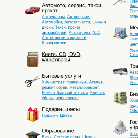
Тур
Автомото, сервис, такси,
бил
прокат
Пос
отд
Автосалоны
,
Автосервис
,
Автомойки
,
Автозапчасти, шины и
Ме
диски
,
Такси, прокат
автомобилей
,
Автошколы
,
АЗС
,
Бол
Автостоянки и паркинги
,
кон
Шиномонтаж
цент
Род
Книги, CD, DVD,
Сто
канцтовары
Тра
Авт
Бытовые услуги
Жел
Химчистки и прачечные
,
Ателье,
Реч
ремонт обуви, металлоремонт
,
Ремонт бытовой техники
,
Клининг,
Би
уборка, озеленение
Юри
нед
Подарки, цветы
Обм
Подарки
,
Цветы
Го
уч
Образование
Вое
Вузы
,
Детские сады
,
Школы
,