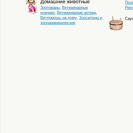
Домашние животные
Пол
Зоотовары
,
Ветеринарные
Рек
клиники
,
Ветеринарные аптеки
,
Ветпомощь на дому
,
Зоосалоны и
Сау
зоопарикмахерские