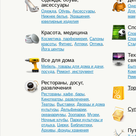
аксессуары
Оде
Одежда
,
Обувь
,
Аксессуары
,
Для
Нижнее белье
,
Украшения,
мам
ювелирные изделия
Сп
Красота, медицина
Спо
Косметика, парфюмерия
,
Салоны
Спо
красоты
,
Фитнес
,
Аптеки
,
Оптика
,
Ста
Йога центры
Тех
Все для дома
свя
Мебель, товары для дома и дачи,
Быто
посуда
,
Ремонт, инструмент
Комп
Ремо
Рестораны, досуг,
развлечения
Тор
Рестораны, кафе, бары
,
Кинотеатры, развлечения
,
Театры
,
Выставки
,
Дворцы и дома
Cуп
культуры
,
Дельфинарии,
океанариумы
,
Зоопарки
,
Музеи
,
Ночные клубы
,
Парки культуры и
отдыха
,
Цирки
,
Библиотеки
,
Пу
Архивы, фонды хранения