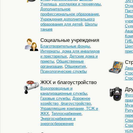
ЗАГ
Училища, колледжи и техникумы
,
Отд
Дополнительное
Пас
профессиональное образование
,
Пен
Учреждения дополнительного
учр
образования для детей
,
Школы
Суд
танцев
Ава
Ком
Социальные учреждения
ГИБ
Благотворительные фонды
,
Цен
Интернаты, дома для инвалидов
при
и престарелых
,
Детские дома и
приюты
,
Общественные
Стр
организации
,
Общежития
,
Двер
Психологические службы
Стр
Стр
ЖКХ и благоустройство
Водопроводные и
Дру
канализационные службы
,
Фот
Газовые службы
,
Дорожное
пра
хозяйство, благоустройство
,
Муз
Управляющие компании, ТСЖ и
Рит
ЖКХ
,
Теплоснабжение
,
пер
Энергоснабжение и
Спр
энергосбережение
Стр
услу