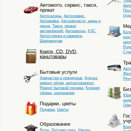
Тур
Автомото, сервис, такси,
бил
прокат
Пос
отд
Автосалоны
,
Автосервис
,
Автомойки
,
Автозапчасти, шины и
Ме
диски
,
Такси, прокат
автомобилей
,
Автошколы
,
АЗС
,
Бол
Автостоянки и паркинги
,
кон
Шиномонтаж
цент
Род
Книги, CD, DVD,
Сто
канцтовары
Тра
Авт
Бытовые услуги
Жел
Химчистки и прачечные
,
Ателье,
Реч
ремонт обуви, металлоремонт
,
Ремонт бытовой техники
,
Клининг,
Би
уборка, озеленение
Юри
нед
Подарки, цветы
Обм
Подарки
,
Цветы
Го
уч
Образование
Вое
Вузы
,
Детские сады
,
Школы
,