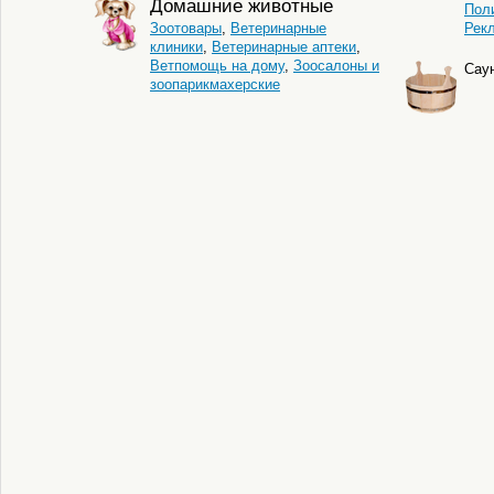
Домашние животные
Пол
Зоотовары
,
Ветеринарные
Рек
клиники
,
Ветеринарные аптеки
,
Ветпомощь на дому
,
Зоосалоны и
Сау
зоопарикмахерские