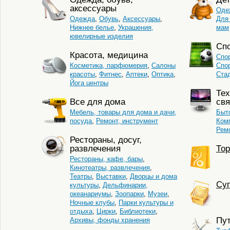
аксессуары
Оде
Одежда
,
Обувь
,
Аксессуары
,
Для
Нижнее белье
,
Украшения,
мам
ювелирные изделия
Сп
Красота, медицина
Спо
Косметика, парфюмерия
,
Салоны
Спо
красоты
,
Фитнес
,
Аптеки
,
Оптика
,
Ста
Йога центры
Тех
Все для дома
свя
Мебель, товары для дома и дачи,
Быто
посуда
,
Ремонт, инструмент
Комп
Ремо
Рестораны, досуг,
развлечения
Тор
Рестораны, кафе, бары
,
Кинотеатры, развлечения
,
Театры
,
Выставки
,
Дворцы и дома
Cуп
культуры
,
Дельфинарии,
океанариумы
,
Зоопарки
,
Музеи
,
Ночные клубы
,
Парки культуры и
отдыха
,
Цирки
,
Библиотеки
,
Пу
Архивы, фонды хранения