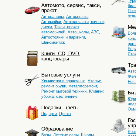
Тур
Автомото, сервис, такси,
бил
прокат
Пос
отд
Автосалоны
,
Автосервис
,
Автомойки
,
Автозапчасти, шины и
Ме
диски
,
Такси, прокат
автомобилей
,
Автошколы
,
АЗС
,
Бол
Автостоянки и паркинги
,
кон
Шиномонтаж
цент
Род
Книги, CD, DVD,
Сто
канцтовары
Тра
Авт
Бытовые услуги
Жел
Химчистки и прачечные
,
Ателье,
Реч
ремонт обуви, металлоремонт
,
Ремонт бытовой техники
,
Клининг,
Би
уборка, озеленение
Юри
нед
Подарки, цветы
Обм
Подарки
,
Цветы
Го
уч
Образование
Вое
Вузы
,
Детские сады
,
Школы
,