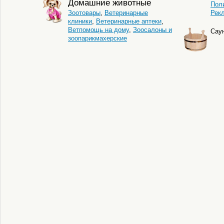
Домашние животные
Пол
Зоотовары
,
Ветеринарные
Рек
клиники
,
Ветеринарные аптеки
,
Ветпомощь на дому
,
Зоосалоны и
Сау
зоопарикмахерские