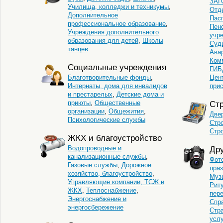
ЗАГ
Училища, колледжи и техникумы
,
Отд
Дополнительное
Пас
профессиональное образование
,
Пен
Учреждения дополнительного
учр
образования для детей
,
Школы
Суд
танцев
Ава
Ком
Социальные учреждения
ГИБ
Благотворительные фонды
,
Цен
Интернаты, дома для инвалидов
при
и престарелых
,
Детские дома и
приюты
,
Общественные
Стр
организации
,
Общежития
,
Двер
Психологические службы
Стр
Стр
ЖКХ и благоустройство
Водопроводные и
Дру
канализационные службы
,
Фот
Газовые службы
,
Дорожное
пра
хозяйство, благоустройство
,
Муз
Управляющие компании, ТСЖ и
Рит
ЖКХ
,
Теплоснабжение
,
пер
Энергоснабжение и
Спр
энергосбережение
Стр
услу