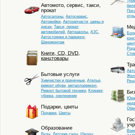
Тур
Автомото, сервис, такси,
бил
прокат
Пос
отд
Автосалоны
,
Автосервис
,
Автомойки
,
Автозапчасти, шины и
Ме
диски
,
Такси, прокат
автомобилей
,
Автошколы
,
АЗС
,
Бол
Автостоянки и паркинги
,
кон
Шиномонтаж
цент
Род
Книги, CD, DVD,
Сто
канцтовары
Тра
Авт
Бытовые услуги
Жел
Химчистки и прачечные
,
Ателье,
Реч
ремонт обуви, металлоремонт
,
Ремонт бытовой техники
,
Клининг,
Би
уборка, озеленение
Юри
нед
Подарки, цветы
Обм
Подарки
,
Цветы
Го
уч
Образование
Вое
Вузы
,
Детские сады
,
Школы
,