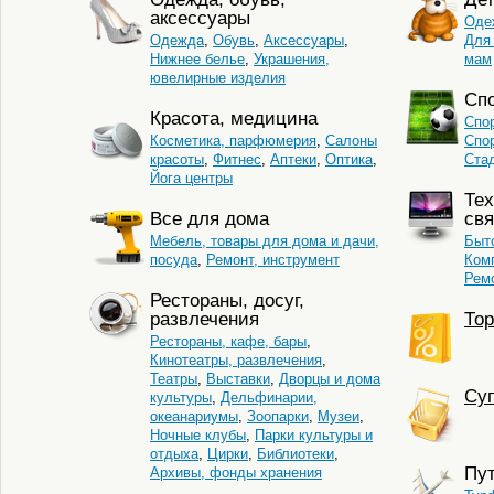
аксессуары
Оде
Одежда
,
Обувь
,
Аксессуары
,
Для
Нижнее белье
,
Украшения,
мам
ювелирные изделия
Сп
Красота, медицина
Спо
Косметика, парфюмерия
,
Салоны
Спо
красоты
,
Фитнес
,
Аптеки
,
Оптика
,
Ста
Йога центры
Тех
Все для дома
свя
Мебель, товары для дома и дачи,
Быто
посуда
,
Ремонт, инструмент
Комп
Ремо
Рестораны, досуг,
развлечения
Тор
Рестораны, кафе, бары
,
Кинотеатры, развлечения
,
Театры
,
Выставки
,
Дворцы и дома
Cуп
культуры
,
Дельфинарии,
океанариумы
,
Зоопарки
,
Музеи
,
Ночные клубы
,
Парки культуры и
отдыха
,
Цирки
,
Библиотеки
,
Пу
Архивы, фонды хранения