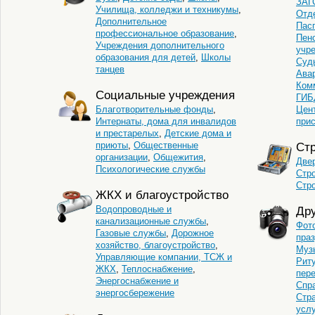
ЗАГ
Училища, колледжи и техникумы
,
Отд
Дополнительное
Пас
профессиональное образование
,
Пен
Учреждения дополнительного
учр
образования для детей
,
Школы
Суд
танцев
Ава
Ком
Социальные учреждения
ГИБ
Благотворительные фонды
,
Цен
Интернаты, дома для инвалидов
при
и престарелых
,
Детские дома и
приюты
,
Общественные
Стр
организации
,
Общежития
,
Двер
Психологические службы
Стр
Стр
ЖКХ и благоустройство
Водопроводные и
Дру
канализационные службы
,
Фот
Газовые службы
,
Дорожное
пра
хозяйство, благоустройство
,
Муз
Управляющие компании, ТСЖ и
Рит
ЖКХ
,
Теплоснабжение
,
пер
Энергоснабжение и
Спр
энергосбережение
Стр
услу