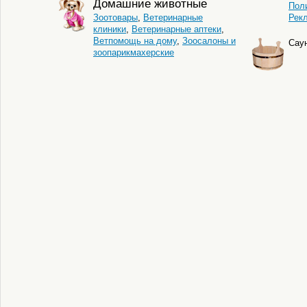
Домашние животные
Пол
Зоотовары
,
Ветеринарные
Рек
клиники
,
Ветеринарные аптеки
,
Ветпомощь на дому
,
Зоосалоны и
Сау
зоопарикмахерские