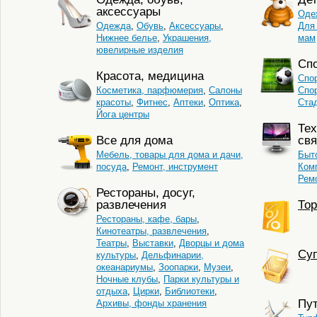
аксессуары
Оде
Одежда
,
Обувь
,
Аксессуары
,
Для
Нижнее белье
,
Украшения,
мам
ювелирные изделия
Сп
Красота, медицина
Спо
Косметика, парфюмерия
,
Салоны
Спо
красоты
,
Фитнес
,
Аптеки
,
Оптика
,
Ста
Йога центры
Тех
Все для дома
свя
Мебель, товары для дома и дачи,
Быто
посуда
,
Ремонт, инструмент
Комп
Ремо
Рестораны, досуг,
развлечения
Тор
Рестораны, кафе, бары
,
Кинотеатры, развлечения
,
Театры
,
Выставки
,
Дворцы и дома
Cуп
культуры
,
Дельфинарии,
океанариумы
,
Зоопарки
,
Музеи
,
Ночные клубы
,
Парки культуры и
отдыха
,
Цирки
,
Библиотеки
,
Пу
Архивы, фонды хранения