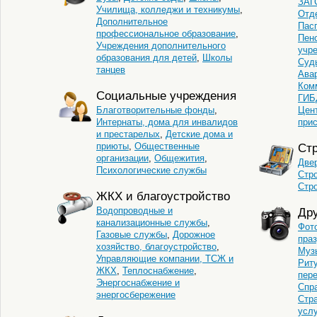
ЗАГ
Училища, колледжи и техникумы
,
Отд
Дополнительное
Пас
профессиональное образование
,
Пен
Учреждения дополнительного
учр
образования для детей
,
Школы
Суд
танцев
Ава
Ком
Социальные учреждения
ГИБ
Благотворительные фонды
,
Цен
Интернаты, дома для инвалидов
при
и престарелых
,
Детские дома и
приюты
,
Общественные
Стр
организации
,
Общежития
,
Двер
Психологические службы
Стр
Стр
ЖКХ и благоустройство
Водопроводные и
Дру
канализационные службы
,
Фот
Газовые службы
,
Дорожное
пра
хозяйство, благоустройство
,
Муз
Управляющие компании, ТСЖ и
Рит
ЖКХ
,
Теплоснабжение
,
пер
Энергоснабжение и
Спр
энергосбережение
Стр
услу