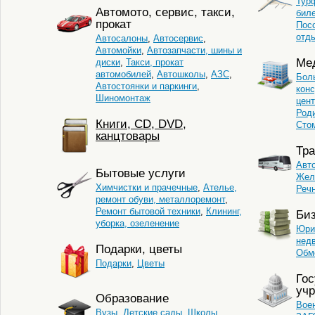
Тур
Автомото, сервис, такси,
бил
прокат
Пос
отд
Автосалоны
,
Автосервис
,
Автомойки
,
Автозапчасти, шины и
Ме
диски
,
Такси, прокат
автомобилей
,
Автошколы
,
АЗС
,
Бол
Автостоянки и паркинги
,
кон
Шиномонтаж
цент
Род
Книги, CD, DVD,
Сто
канцтовары
Тра
Авт
Бытовые услуги
Жел
Химчистки и прачечные
,
Ателье,
Реч
ремонт обуви, металлоремонт
,
Ремонт бытовой техники
,
Клининг,
Би
уборка, озеленение
Юри
нед
Подарки, цветы
Обм
Подарки
,
Цветы
Го
уч
Образование
Вое
Вузы
,
Детские сады
,
Школы
,