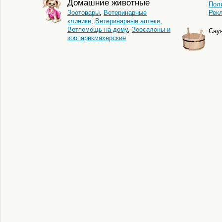
Домашние животные
Пол
Зоотовары
,
Ветеринарные
Рек
клиники
,
Ветеринарные аптеки
,
Ветпомощь на дому
,
Зоосалоны и
Сау
зоопарикмахерские