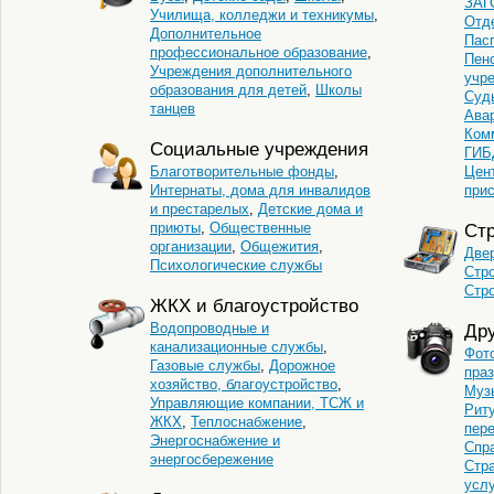
ЗАГ
Училища, колледжи и техникумы
,
Отд
Дополнительное
Пас
профессиональное образование
,
Пен
Учреждения дополнительного
учр
образования для детей
,
Школы
Суд
танцев
Ава
Ком
Социальные учреждения
ГИБ
Благотворительные фонды
,
Цен
Интернаты, дома для инвалидов
при
и престарелых
,
Детские дома и
приюты
,
Общественные
Стр
организации
,
Общежития
,
Двер
Психологические службы
Стр
Стр
ЖКХ и благоустройство
Водопроводные и
Дру
канализационные службы
,
Фот
Газовые службы
,
Дорожное
пра
хозяйство, благоустройство
,
Муз
Управляющие компании, ТСЖ и
Рит
ЖКХ
,
Теплоснабжение
,
пер
Энергоснабжение и
Спр
энергосбережение
Стр
услу