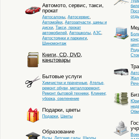
Тур
Автомото, сервис, такси,
бил
прокат
Пос
отд
Автосалоны
,
Автосервис
,
Автомойки
,
Автозапчасти, шины и
Ме
диски
,
Такси, прокат
автомобилей
,
Автошколы
,
АЗС
,
Бол
Автостоянки и паркинги
,
кон
Шиномонтаж
цент
Род
Книги, CD, DVD,
Сто
канцтовары
Тра
Авт
Бытовые услуги
Жел
Химчистки и прачечные
,
Ателье,
Реч
ремонт обуви, металлоремонт
,
Ремонт бытовой техники
,
Клининг,
Би
уборка, озеленение
Юри
нед
Подарки, цветы
Обм
Подарки
,
Цветы
Го
уч
Образование
Вое
Вузы
,
Детские сады
,
Школы
,