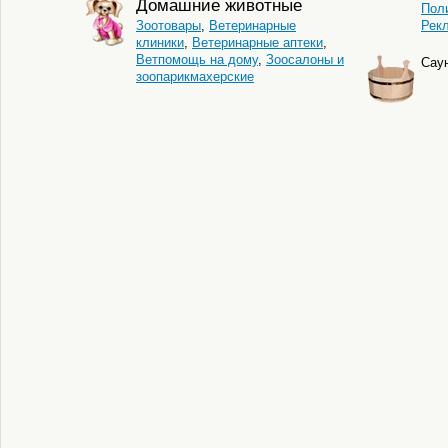
Домашние животные
Пол
Зоотовары
,
Ветеринарные
Рек
клиники
,
Ветеринарные аптеки
,
Ветпомощь на дому
,
Зоосалоны и
Сау
зоопарикмахерские