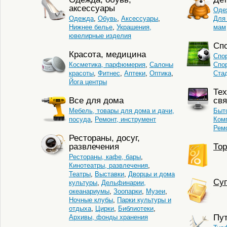
аксессуары
Оде
Одежда
,
Обувь
,
Аксессуары
,
Для
Нижнее белье
,
Украшения,
мам
ювелирные изделия
Сп
Красота, медицина
Спо
Косметика, парфюмерия
,
Салоны
Спо
красоты
,
Фитнес
,
Аптеки
,
Оптика
,
Ста
Йога центры
Тех
Все для дома
свя
Мебель, товары для дома и дачи,
Быто
посуда
,
Ремонт, инструмент
Комп
Ремо
Рестораны, досуг,
развлечения
Тор
Рестораны, кафе, бары
,
Кинотеатры, развлечения
,
Театры
,
Выставки
,
Дворцы и дома
Cуп
культуры
,
Дельфинарии,
океанариумы
,
Зоопарки
,
Музеи
,
Ночные клубы
,
Парки культуры и
отдыха
,
Цирки
,
Библиотеки
,
Пу
Архивы, фонды хранения