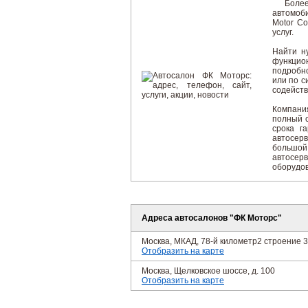
Более
автомоб
Motor Co
услуг.
Найти н
функцио
подробн
или по с
содейств
Компани
полный с
срока г
автосерв
большой 
автосерв
оборудов
Адреса автосалонов "ФК Моторс"
Москва, МКАД, 78-й километр2 строение 3
Отобразить на карте
Москва, Щелковское шоссе, д. 100
Отобразить на карте