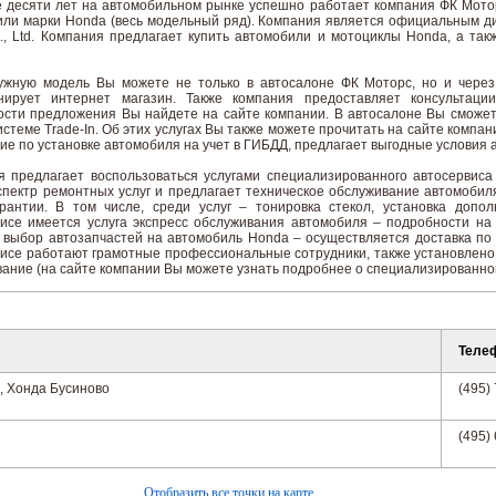
 десяти лет на автомобильном рынке успешно работает компания ФК Мотор
или марки Honda (весь модельный ряд). Компания является официальным 
., Ltd. Компания предлагает купить автомобили и мотоциклы Honda, а та
ужную модель Вы можете не только в автосалоне ФК Моторс, но и через
нирует интернет магазин. Также компания предоставляет консультаци
ости предложения Вы найдете на сайте компании. В автосалоне Вы сможет
истеме Trade-In. Об этих услугах Вы также можете прочитать на сайте компан
ие по установке автомобиля на учет в ГИБДД, предлагает выгодные условия 
я предлагает воспользоваться услугами специализированного автосервиса
пектр ремонтных услуг и предлагает техническое обслуживание автомобил
арантии. В том числе, среди услуг – тонировка стекол, установка допо
исе имеется услуга экспресс обслуживания автомобиля – подробности на 
выбор автозапчастей на автомобиль Honda – осуществляется доставка по 
исе работают грамотные профессиональные сотрудники, также установлено
ание (на сайте компании Вы можете узнать подробнее о специализированно
Теле
, Хонда Бусиново
(495)
(495)
Отобразить все точки на карте