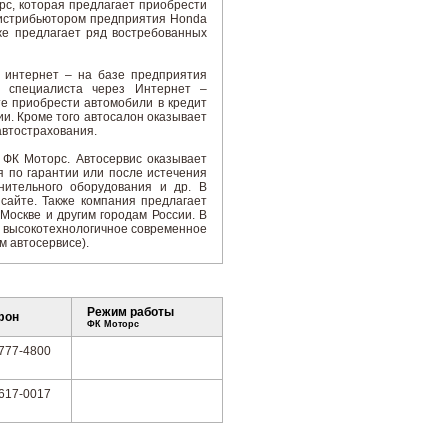
с, которая предлагает приобрести
дистрибьютором предприятия Honda
кже предлагает ряд востребованных
 интернет – на базе предприятия
и специалиста через Интернет –
е приобрести автомобили в кредит
ии. Кроме того автосалон оказывает
автострахования.
 ФК Моторс. Автосервис оказывает
я по гарантии или после истечения
лнительного оборудования и др. В
сайте. Также компания предлагает
Москве и другим городам России. В
 высокотехнологичное современное
м автосервисе).
Режим работы
фон
ФК Моторс
 777-4800
 617-0017